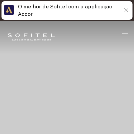
O melhor de Sofitel com a applicaçao
Skip
Open
Accor
to
acessibility
content
panel