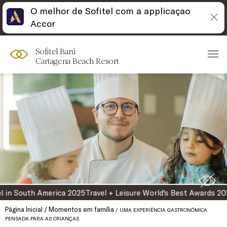
O melhor de Sofitel com a applicaçao
Skip
Open
Accor
to
acessibility
content
panel
Sofitel Barú
Cartagena Beach Resort
in South America 2025
Travel + Leisure World's Best Awards 2026
Página Inicial
Momentos em família
UMA EXPERIÊNCIA GASTRONÔMICA
PENSADA PARA AS CRIANÇAS